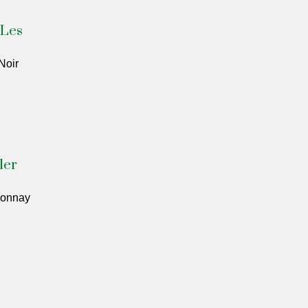
 Les
Noir
1er
donnay